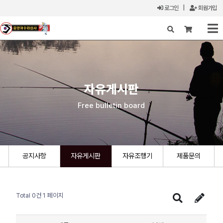
로그인
|
회원가입
X
자유게시판
Free bulletin board
공지사항
자유게시판
자유조행기
제품문의
Total 0건
1 페이지