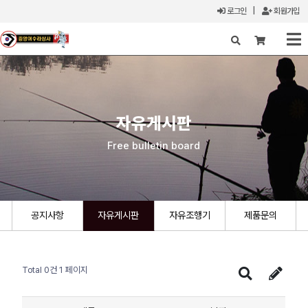
로그인
|
회원가입
X
자유게시판
Free bulletin board
공지사항
자유게시판
자유조행기
제품문의
Total 0건
1 페이지