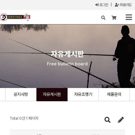
로그인
|
회원가입
X
자유게시판
Free bulletin board
공지사항
자유게시판
자유조행기
제품문의
Total 0건
1 페이지