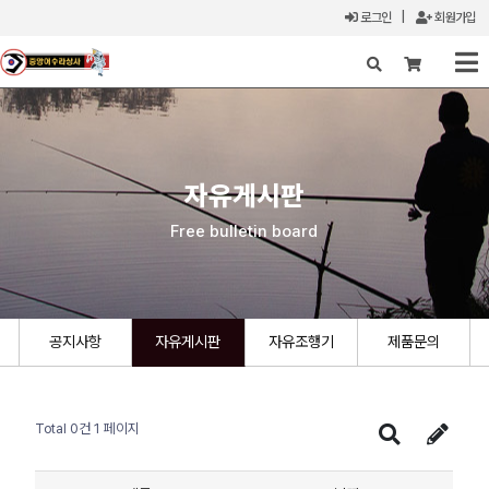
로그인
|
회원가입
X
자유게시판
Free bulletin board
공지사항
자유게시판
자유조행기
제품문의
Total 0건
1 페이지