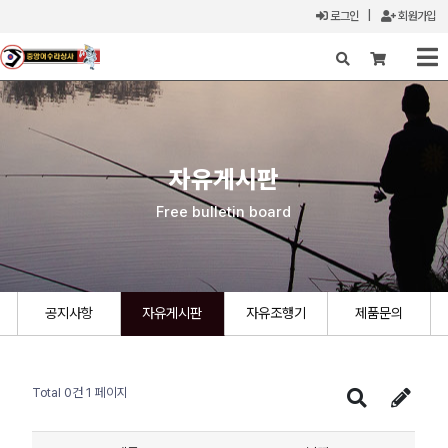
로그인
|
회원가입
X
자유게시판
Free bulletin board
공지사항
자유게시판
자유조행기
제품문의
Total 0건
1 페이지