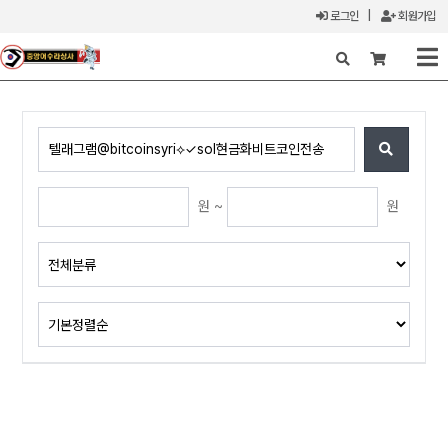
로그인
|
회원가입
X
원 ~
원