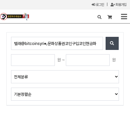
로그인
|
회원가입
X
원 ~
원