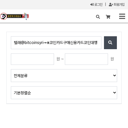
로그인
|
회원가입
X
원 ~
원