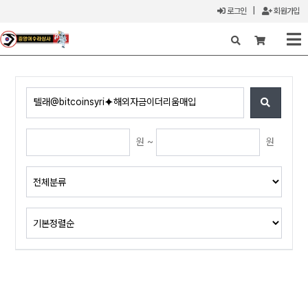
로그인
|
회원가입
X
원 ~
원