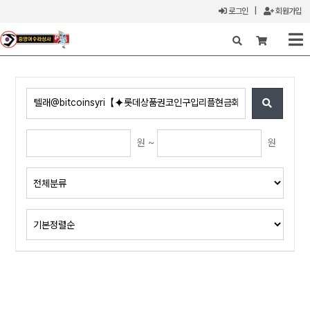
로그인
|
회원가입
X
원 ~
원