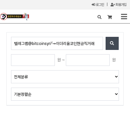
로그인
|
회원가입
X
원 ~
원