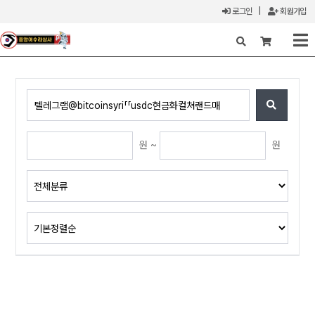
로그인
|
회원가입
X
원 ~
원