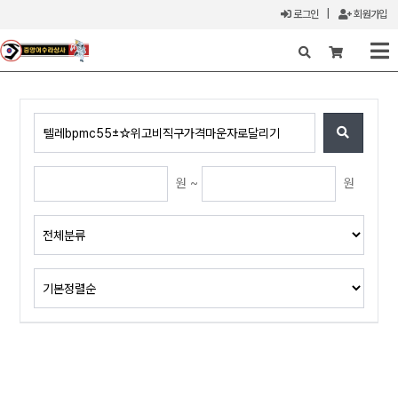
로그인
|
회원가입
X
원 ~
원