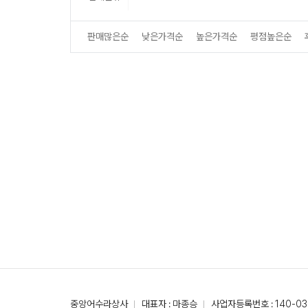
판매많은순
낮은가격순
높은가격순
평점높은순
중앙어수라상사
대표자 : 마종승
사업자등록번호 : 140-03