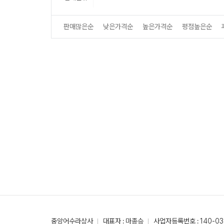
판매많은순
낮은가격순
높은가격순
평점높은순
중앙어수라상사
대표자 : 마종승
사업자등록번호 : 140-03