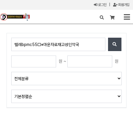
로그인
|
회원가입
X
원 ~
원