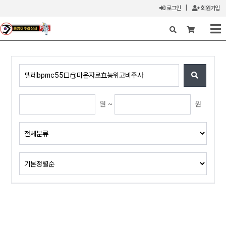
로그인
|
회원가입
X
원 ~
원