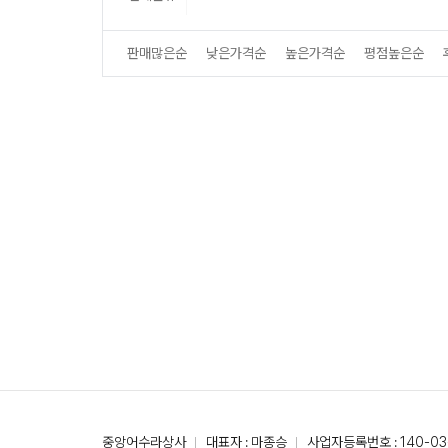
판매많은순
낮은가격순
높은가격순
평점높은순
중앙어수라상사
대표자 : 마종승
사업자등록번호 : 140-03