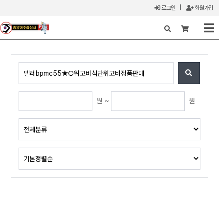
로그인
|
회원가입
X
원 ~
원