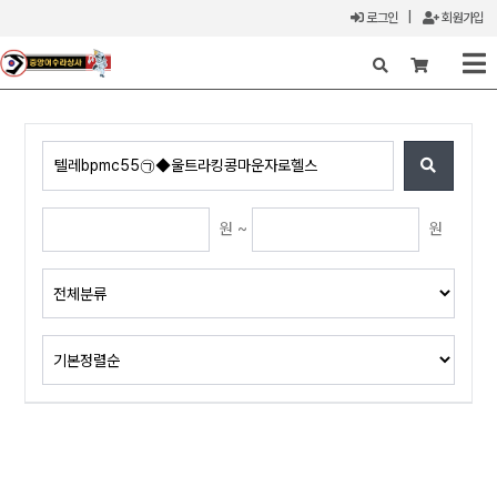
로그인
|
회원가입
X
원 ~
원