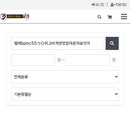
로그인
|
회원가입
X
원 ~
원