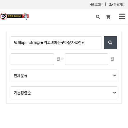
로그인
|
회원가입
X
원 ~
원