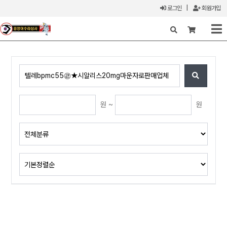
로그인
|
회원가입
X
원 ~
원