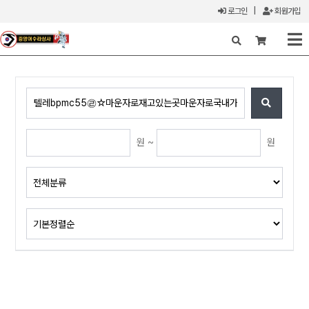
로그인
|
회원가입
X
원 ~
원