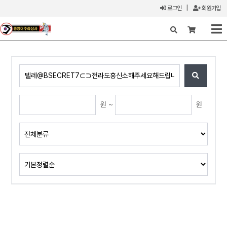
로그인
|
회원가입
X
원 ~
원