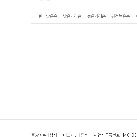
판매많은순
낮은가격순
높은가격순
평점높은순
중앙어수라상사
대표자 : 마종승
사업자등록번호 : 140-03