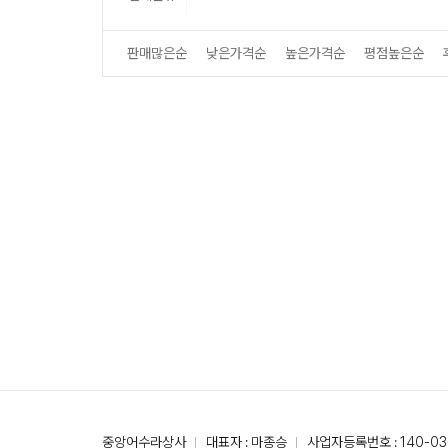
판매많은순
낮은가격순
높은가격순
평점높은순
중앙어수라상사
대표자 : 마종승
사업자등록번호 : 140-03