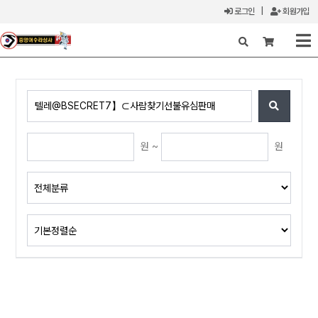
로그인
|
회원가입
X
원 ~
원