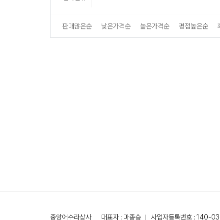
판매많은순
낮은가격순
높은가격순
평점높은순
중앙어수라상사
대표자 : 마종승
사업자등록번호 : 140-03