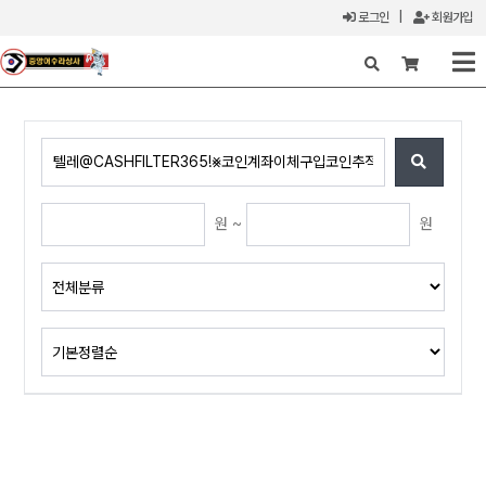
로그인
|
회원가입
X
원 ~
원