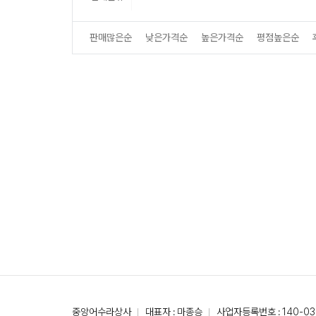
판매많은순
낮은가격순
높은가격순
평점높은순
중앙어수라상사
대표자 : 마종승
사업자등록번호 : 140-03