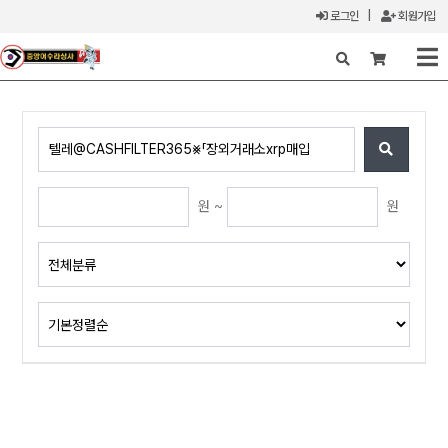
로그인
|
회원가입
X
원 ~
원