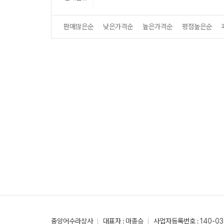
판매많은순
낮은가격순
높은가격순
평점높은순
중앙어수라상사
대표자 : 마종승
사업자등록번호 : 140-03