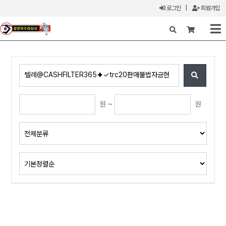
로그인
|
회원가입
X
원 ~
원