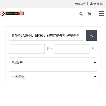
로그인
|
회원가입
X
원 ~
원