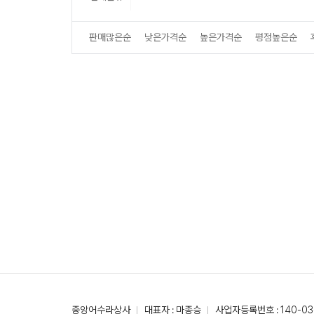
판매많은순
낮은가격순
높은가격순
평점높은순
중앙어수라상사
대표자 : 마종승
사업자등록번호 : 140-03