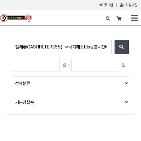
로그인
|
회원가입
X
원 ~
원