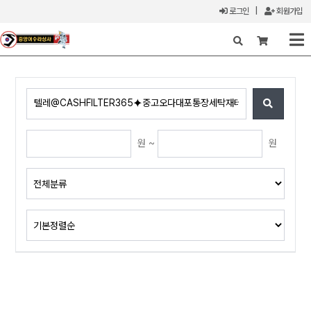
로그인
|
회원가입
X
원 ~
원