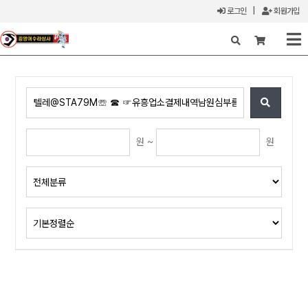
로그인
|
회원가입
X
원 ~
원