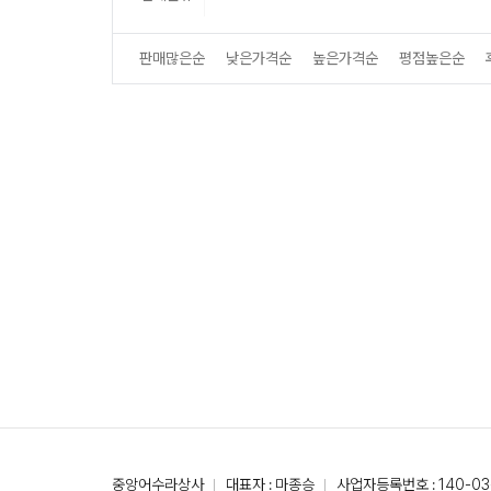
판매많은순
낮은가격순
높은가격순
평점높은순
중앙어수라상사
대표자 : 마종승
사업자등록번호 : 140-03