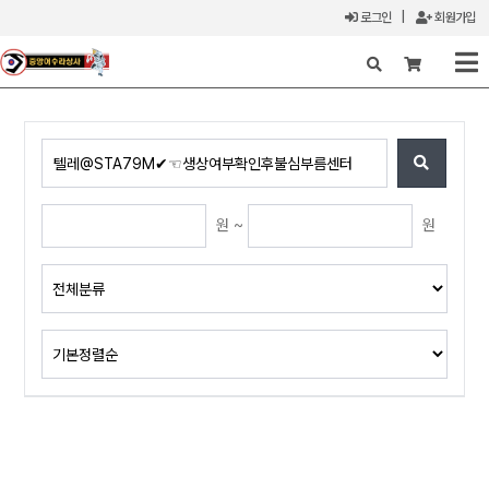
로그인
|
회원가입
X
원 ~
원