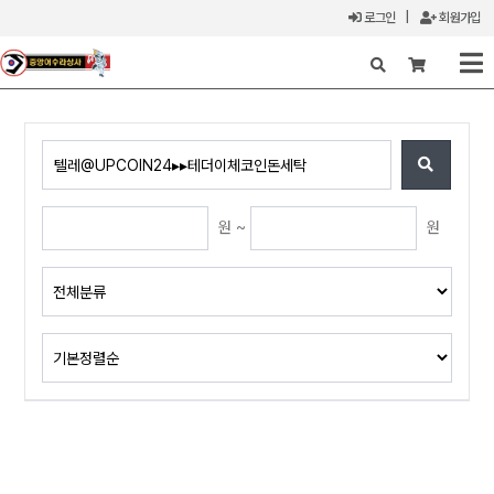
로그인
|
회원가입
X
원 ~
원