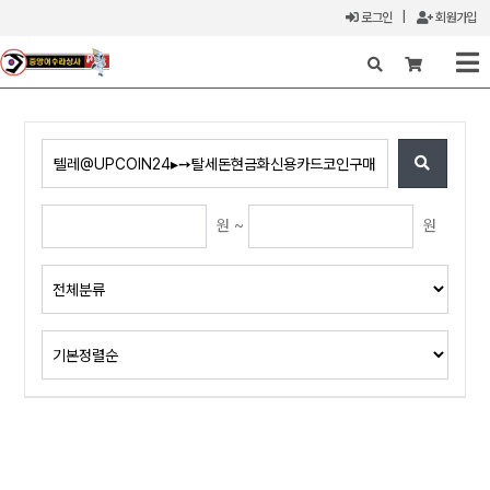
로그인
|
회원가입
X
원 ~
원