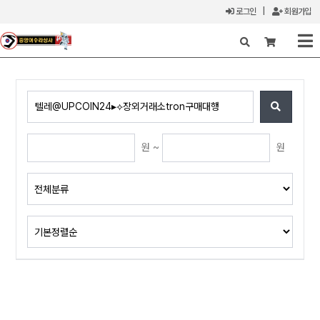
로그인
|
회원가입
X
원 ~
원