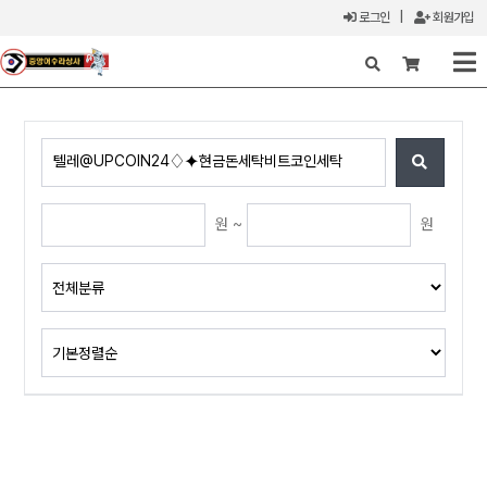
로그인
|
회원가입
X
원 ~
원