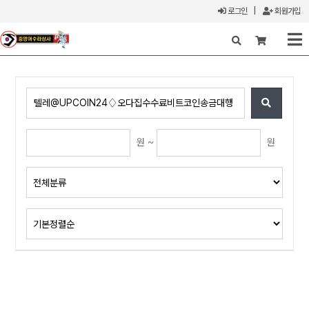
로그인
|
회원가입
X
원 ~
원