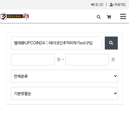
로그인
|
회원가입
X
원 ~
원