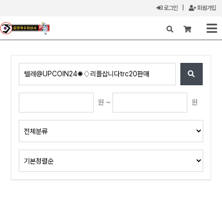
로그인
|
회원가입
X
원 ~
원