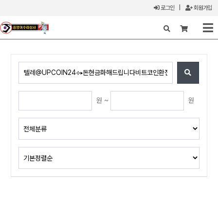
로그인
|
회원가입
X
원 ~
원