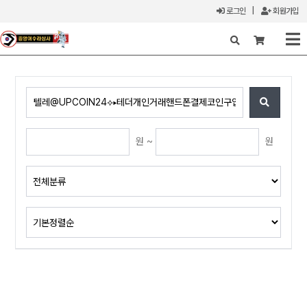
로그인
|
회원가입
X
원 ~
원